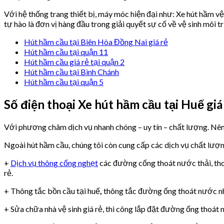
Với hệ thống trang thiết bị, máy móc hiện đại như: Xe hút hầm v
tự hào là đơn vị hàng đầu trong giải quyết sự cố về vệ sinh môi 
Hút hầm cầu tại Biên Hòa Đồng Nai giá rẻ
Hút hầm cầu tại quận 11
Hút hầm cầu giá rẻ tại quận 2
Hút hầm cầu tại Bình Chánh
Hút hầm cầu tại quận 5
Số điện thoại Xe hút hầm cầu tại Huế gi
Với phương châm dịch vụ nhanh chóng – uy tín – chất lượng. Nên 
Ngoài hút hầm cầu, chúng tôi còn cung cấp các dịch vụ chất lượ
+
Dịch vụ thông cống nghẹt
các đường cống thoát nước thải, tho
rẻ.
+ Thông tắc bồn cầu tại huế
,
thông tắc đường ống thoát nước nhà
+ Sửa chữa nhà vệ sinh giá rẻ, thi công lắp đặt đường ống thoát