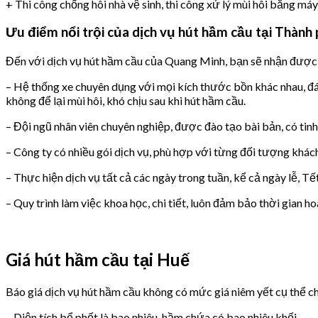
+ Thi công chống hôi nhà vệ sinh, thi công xử lý mùi hôi bằng má
Ưu điểm nổi trội của dịch vụ hút hầm cầu tại Thành
Đến với dịch vụ hút hầm cầu của Quang Minh, bạn sẽ nhận được v
– Hệ thống xe chuyên dụng với mọi kích thước bồn khác nhau, đáp
không để lại mùi hôi, khó chịu sau khi hút hầm cầu.
– Đội ngũ nhân viên chuyên nghiệp, được đào tạo bài bản, có tin
– Công ty có nhiều gói dịch vụ, phù hợp với từng đối tượng khác
– Thực hiện dịch vụ tất cả các ngày trong tuần, kể cả ngày lễ, Tết
– Quy trình làm việc khoa học, chi tiết, luôn đảm bảo thời gian 
Giá hút hầm cầu tại Huế
Báo giá dịch vụ hút hầm cầu không có mức giá niêm yết cụ thể ch
– Diện tích bể phốt là bao nhiêu, hầm chứa có bao nhiêu khối.