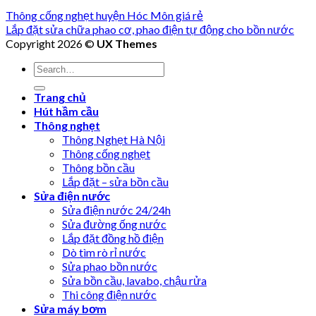
Thông cống nghẹt huyện Hóc Môn giá rẻ
Lắp đặt sửa chữa phao cơ, phao điện tự động cho bồn nước
Copyright 2026 ©
UX Themes
Trang chủ
Hút hầm cầu
Thông nghẹt
Thông Nghẹt Hà Nội
Thông cống nghẹt
Thông bồn cầu
Lắp đặt – sửa bồn cầu
Sửa điện nước
Sửa điện nước 24/24h
Sửa đường ống nước
Lắp đặt đồng hồ điện
Dò tìm rò rỉ nước
Sửa phao bồn nước
Sửa bồn cầu, lavabo, chậu rửa
Thi công điện nước
Sửa máy bơm