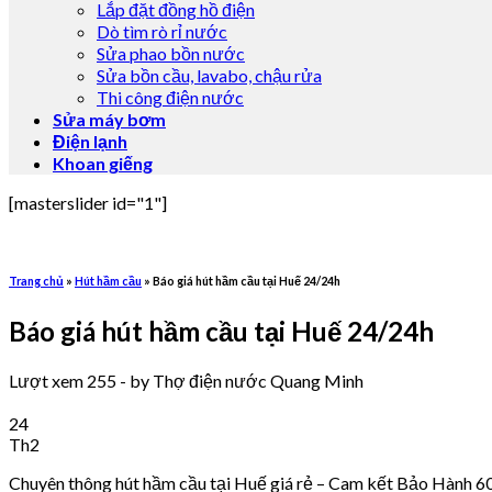
Lắp đặt đồng hồ điện
Dò tìm rò rỉ nước
Sửa phao bồn nước
Sửa bồn cầu, lavabo, chậu rửa
Thi công điện nước
Sửa máy bơm
Điện lạnh
Khoan giếng
[masterslider id="1"]
Trang chủ
»
Hút hầm cầu
»
Báo giá hút hầm cầu tại Huế 24/24h
Báo giá hút hầm cầu tại Huế 24/24h
Lượt xem 255
-
by
Thợ điện nước Quang Minh
24
Th2
Chuyên thông hút hầm cầu tại Huế giá rẻ – Cam kết Bảo Hành 60 